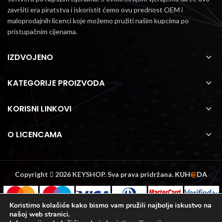
završiti era piratstva i iskoristit ćemo ovu prednost OEM i
maloprodajnih licenci koje možemo pružiti našim kupcima po
pristupačnim cijenama.
IZDVOJENO
KATEGORIJE PROIZVODA
KORISNI LINKOVI
O LICENCAMA
Copyright
2026 KEYSHOP. Sva prava pridržana.
KUH
@
DA
Koristimo kolačiće kako bismo vam pružili najbolje iskustvo na
našoj web stranici.