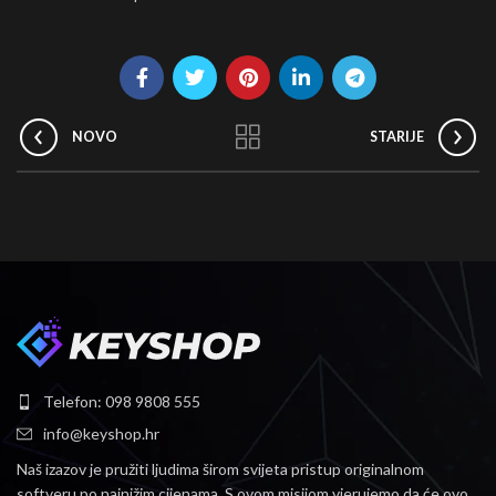
NOVO
STARIJE
Telefon: 098 9808 555
info@keyshop.hr
Naš izazov je pružiti ljudima širom svijeta pristup originalnom
softveru po najnižim cijenama.
S ovom misijom vjerujemo da će ovo