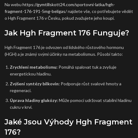
Na webu
https://gymtillskott24.com/sportovni-latka/hgh-
fragment-176-191-5mg-beligas/
najdete vše, co potřebujete vědět
o Hgh Fragment 176 v Česku, pokud zvažujete jeho koupi.
Jak Hgh Fragment 176 Funguje?
Hgh Fragment 176 je odvozen od lidského růstového hormonu
(HGH) a je známý svými účinky na metabolismus. Působí takto:
Zrychlení metabolismu:
Pomáhá spalovat tuk a zvyšuje
energetickou hladinu.
Zvýšení syntézy bílkovin:
Podporuje růst svalové hmoty a
regeneraci.
Úprava hladiny glukózy:
Může pomoci udržovat stabilní hladinu
cukru v krvi.
Jaké Jsou Výhody Hgh Fragment
176?