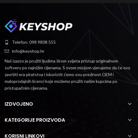
Telefon: 098 9808 555
info@keyshop.hr
Naš izazov je pružiti ljudima širom svijeta pristup originalnom
softveru po najnižim cijenama.
S ovom misijom vjerujemo da će ovo
završiti era piratstva i iskoristit ćemo ovu prednost OEM i
maloprodajnih licenci koje možemo pružiti našim kupcima po
pristupačnim cijenama.
IZDVOJENO
KATEGORIJE PROIZVODA
KORISNI LINKOVI