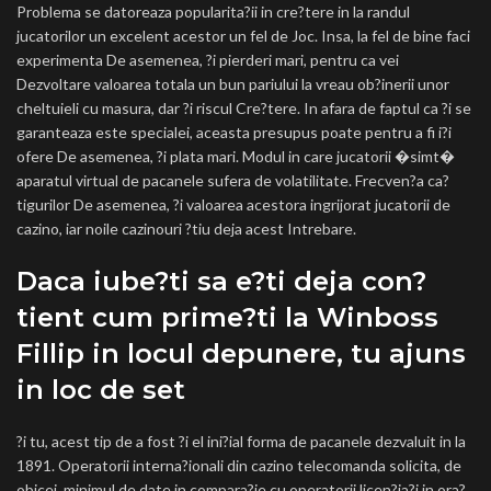
Problema se datoreaza popularita?ii in cre?tere in la randul
jucatorilor un excelent acestor un fel de Joc. Insa, la fel de bine faci
experimenta De asemenea, ?i pierderi mari, pentru ca vei
Dezvoltare valoarea totala un bun pariului la vreau ob?inerii unor
cheltuieli cu masura, dar ?i riscul Cre?tere. In afara de faptul ca ?i se
garanteaza este specialei, aceasta presupus poate pentru a fi i?i
ofere De asemenea, ?i plata mari. Modul in care jucatorii �simt�
aparatul virtual de pacanele sufera de volatilitate. Frecven?a ca?
tigurilor De asemenea, ?i valoarea acestora ingrijorat jucatorii de
cazino, iar noile cazinouri ?tiu deja acest Intrebare.
Daca iube?ti sa e?ti deja con?
tient cum prime?ti la Winboss
Fillip in locul depunere, tu ajuns
in loc de set
?i tu, acest tip de a fost ?i el ini?ial forma de pacanele dezvaluit in la
1891. Operatorii interna?ionali din cazino telecomanda solicita, de
obicei, minimul de date in compara?ie cu operatorii licen?ia?i in ora?