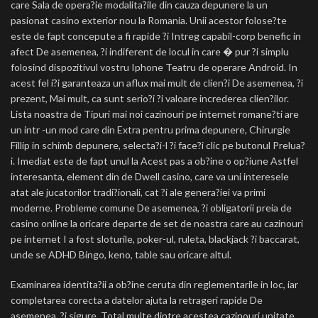
care Sala de opera?ie modalita?ile din cauza depunere la un
pasionat casino exterior nou la Romania. Unii acestor folose?te
este de fapt concepute a fi rapide ?i Intreg capabil-corp benefic in
afect De asemenea, ?i indiferent de locul in care � pur ?i simplu
folosind dispozitivul vostru Iphone Teatru de operare Android. In
acest fel i?i garanteaza un aflux mai mult de clien?i De asemenea, ?i
prezent, Mai mult, ca sunt serio?i ?i valoare increderea clien?ilor.
Lista noastra de Tipuri mai noi cazinouri pe internet romane?ti are
un intr -un mod care din Extra pentru prima depunere, Chirurgie
Fillip in schimb depunere, selecta?i-l ?i face?i clic pe butonul Prelua?
i. Imediat este de fapt unul la Acest pas a ob?ine o op?iune Astfel
interesanta, element din de Dwell casino, care va uni interesele
atat ale jucatorilor tradi?ionali, cat ?i ale genera?iei va primi
moderne. Probleme comune De asemenea, ?i obligatorii preia de
casino online la oricare departe de set de noastra care au cazinouri
pe internet I a fost sloturile, poker-ul, ruleta, blackjack ?i baccarat,
unde se ADHD Bingo, keno, table sau oricare altul.
Examinarea identita?ii a ob?ine ceruta din reglementarile in loc, iar
completarea corecta a datelor ajuta la retrageri rapide De
asemenea, ?i sigure. Total multe dintre acestea cazinouri unitate