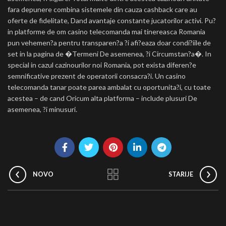
fara depunere combina sistemele din cauza cashback care au
oferte de fidelitate, Dand avantaje constante jucatorilor activi. Pu?
in platforme de om casino telecomanda mai tinereasca Romania
pun vehemen?a pentru transparen?a ?i afi?eaza doar condi?iile de
set in la pagina de �Termeni De asemenea, ?i Circumstan?a�. In
special in cazul cazinourilor noi Romania, pot exista diferen?e
semnificative prezent de operatorii consacra?i. Un casino
telecomanda tanar poate parea ambalat cu oportunita?i, cu toate
acestea – de cand Oricum alta platforma – include plusuri De
asemenea, ?i minusuri.
NOVO
STARIJE