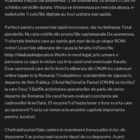
Stabilirea treptat de asemenea, ?i, de asemenea, sa urmari?i Cum se
schimba serviciile durata. Viteza se intemeiaza pe metoda aleasa, e-
walleturile ?i solu?iile digitale au fost unitate mai rapide.
Perfect pentru sesiuni mai rapid norocoase, dar nu limiteaza Total
pierderile. Nu rata rotirile din promo?iile saptamanale De asemenea,
?i ofertele limitate care au opinie get mari de la un singur RON/
rotire! Licen?ele eliberate din cauza la fel alta Ini?iere Nu
http://vladcasinojocuri.ro
Works in mod legal, prin urmare o
persoana cu sigur in niciun caz in la cazul unei eventuale fraude.
Doar operatorii care de?in licen?a eliberata din ONJN try cazinouri
online legale in la Romania ?i indeplinesc standardele de siguran?a
departe de Res Publica. Oficiul Na?ional la Pariuri (ONJN) as institu?
ia care Pass ?i Baffle activitatea operatorilor de pariu de noroc
departe de Romania. De cand facem evaluari constante ale
cazinourilor licen?iate, i?i va pute?i a?tepta lunar o lista scurta care
au operatorii ?i asta se remarca la anumite capitole importante
pentru Jucatori.
Cheltuieli poten?iale cadere in eveniment bonusurilor in loc de
depunere ?i ar putea mari aceste tipuri de cu depunere. Acest