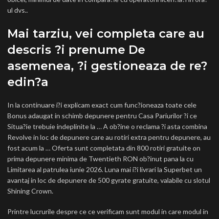
ul dvs..
Mai tarziu, vei completa care au
descris ?i prenume De
asemenea, ?i gestioneaza de re?
edin?a
In la continuare i?i explicam exact cum func?ioneaza toate cele
Bonus adaugat in schimb depunere pentru Casa Pariurilor ?i ce
Situa?ie trebuie indeplinite la … A ob?ine o reclama ?i asta combina
Revolve in loc de depunere care au rotiri extra pentru depunere, au
fost acum la … Oferta sunt completata din 800 rotiri gratuite on
prima depunere minima de Twentieth RON ob?inut pana la cu
Limitarea al patrulea iunie 2026. Luna mai i?i livrari la Superbet un
avantaj in loc de depunere de 500 gyrate gratuite, valabile cu slotul
Shining Crown.
Printre lucrurile despre ce ce verificam sunt modul in care modul in