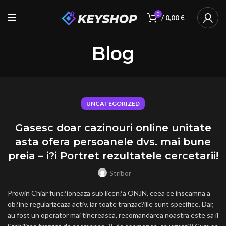
0
/
0,00
€
Blog
UNCATEGORIZED
Gasesc doar cazinouri online unitate
asta ofera persoanele dvs. mai bune
preia – i?i Portret rezultatele cercetarii!
Stribor
Prowin Chiar func?ioneaza sub licen?a ONJN, ceea ce inseamna a
ob?ine regularizeaza activ, iar toate tranzac?iile sunt specifice. Dar,
au fost un operator mai tinereasca, recomandarea noastra este sa il