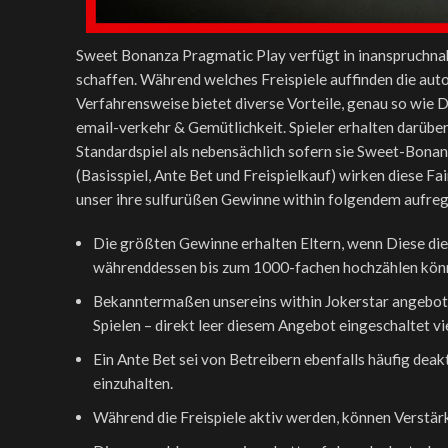
Sweet Bonanza Pragmatic Play verfügt in inanspruchnah
schaffen. Während welches Freispiele auffinden die au
Verfahrensweise bietet diverse Vorteile, genau so wie 
email-verkehr & Gemütlichkeit. Spieler erhalten darüber 
Standardspiel als nebensächlich sofern sie Sweet-Bona
(Basisspiel, Ante Bet und Freispielkauf) wirken diese 
unser ihre sulfurüßen Gewinne within folgendem aufr
Die größten Gewinne erhalten Eltern, wenn Diese di
währenddessen bis zum 1000-fachen hochzählen kön
Bekanntermaßen unsereins within Jokerstar angebot 
Spielen – direkt leer diesem Angebot eingeschaltet v
Ein Ante Bet sei von Betreibern ebenfalls häufig deak
einzuhalten.
Während die Freispiele aktiv werden, können Verst