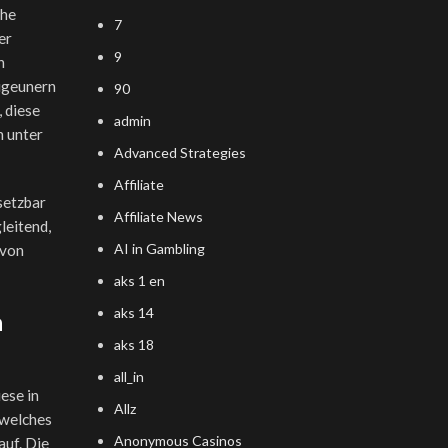
che
7
er
9
n
zigeunern
90
 diese
admin
n unter
Advanced Strategies
Affiliate
setzbar
Affiliate News
leitend,
AI in Gambling
 von
aks 1 en
aks 14
a
aks 18
all_in
ese in
Allz
 welches
Anonymous Casinos
auf. Die