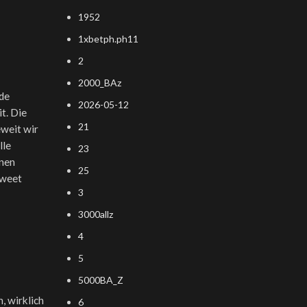
1952
1xbetph.ph11
2
2000_BAz
ede
2026-05-12
it.
Die
21
eweit wir
lle
23
nnen
25
Sweet
3
3000allz
4
5
5000BA_Z
, wirklich
6