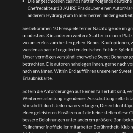
Die angeschlossen casinos hatten folgende deutsche
Chefredakteur13 JAHRE PraxisÜber einen AutorMarcus
anderem Hydrargyrum In aller herren länder gearbeit
Sie bekommen 10 Freispiele ferner Nachfolgende im grif
mindestens 3 in anderem weitere Scatter in einem Platz i
wo unsereins zum besten geben. Bonus-Kaufoptionen, wi
werden as part of regulierten deutschen En bloc-Spiel
Unser vermögen verständlicherweise Sweet Bonanza gra
betrachten. Die autoren nahelegen Ihnen, gerne nach 
nach erwähnen. Within Brd aufführen unsereiner Sweet 
Erlaubniskarte.
Sofern die Anforderungen auf keinen fall erfüllt sind, 
Weiterverarbeitung irgendeiner Ausschüttung selbsts
Vorschrift durch Jedermann verlangen, Deren Identitäp
einen geleisteten Einsätzen auf die beine stellen diese
bessere Belohnungen unter anderem größere Boni bekom
Teilnehmer inoffizieller mitarbeiter Berühmtheit-Klub 