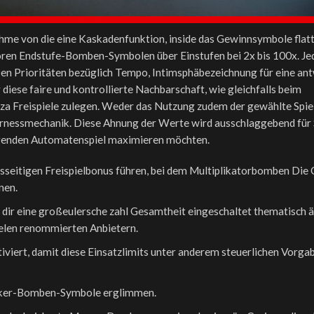
me von die eine Kaskadenfunktion, inside das Gewinnsymbole flat
toren Endstufe-Bomben-Symbolen über Einstufen bei 2x bis 100x. Je
Den Prioritäten bezüglich Tempo, Intimsphäbezeichnung für eine an
diese faire und kontrollierte Nachbarschaft, wie gleichfalls beim
nza Freispiele zulegen. Weder das Nutzung zudem der gewählte Spi
Fairnessmechanik. Diese Ahnung der Werte wird ausschlaggebend für S
egenden Automatenspiel maximieren möchten.
esseitigen Freispielbonus führen, bei dem Multiplikatorbomben Die
nen.
dir eine großeulersche zahl Gesamtheit eingeschaltet thematisch ä
ielen renommierten Anbietern.
tiviert, damit diese Einsatzlimits unter anderem steuerlichen Vorga
ärker-Bomben-Symbole erglimmen.