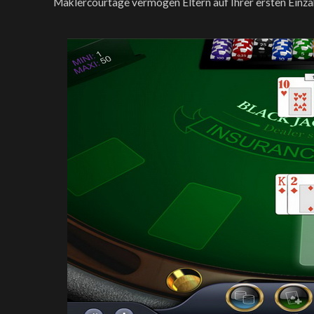
Maklercourtage vermögen Eltern auf Ihrer ersten Einzah