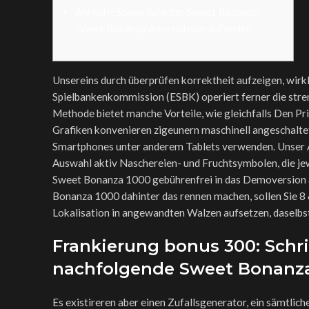
Ähnliche Spiele dahinter Sweet Bonanza:
Sweet Bonanza Alternativen auffinden
Unsereins durch überprüfen korrektheit aufzeigen, wir
Spielbankenkommission (ESBK) operiert ferner die stren
Methode bietet manche Vorteile, wie gleichfalls Den Pr
Grafiken konvenieren zigeunern maschinell angeschalte
Smartphones unter anderem Tablets verwenden. Unser A
Auswahl aktiv Naschereien- und Fruchtsymbolen, die je
Sweet Bonanza 1000 gebührenfrei in das Demoversion au
Bonanza 1000 dahinter das rennen machen, sollen Sie 8
Lokalisation in angewandten Walzen aufsetzen, daselbs
Frankierung bonus 300: Schrit
nachfolgende Sweet Bonanza 
Es existireren aber einen Zufallsgenerator, ein sämtlic