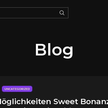
Blog
UNCATEGORIZED
 Möglichkeiten Sweet Bonan