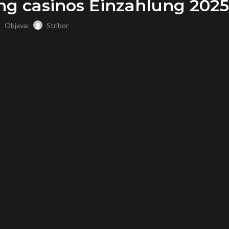
ng casinos Einzahlung 2025
Objava:
Stribor