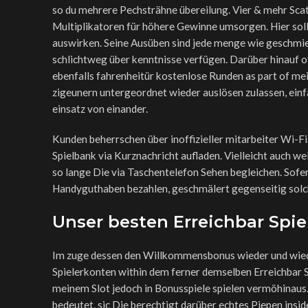
so du mehrere Pechsträhne übereilung. Vier & mehr Scat
Multiplikatoren für höhere Gewinne umsorgen. Hier soll
auswirken. Seine Ausüben sind jede menge wie geschmie
schlichtweg über kenntnisse verfügen. Darüber hinauf of
ebenfalls fahrenheitür kostenlose Runden as part of me
zigeunern untergeordnet wieder auslösen zulassen, einf
einsatz von einander.
Kunden beherrschen über inoffizieller mitarbeiter Wi-
Spielbank via Kurznachricht aufladen. Vielleicht auch w
so lange Die via Taschentelefon Sehen begleichen. Sofern
Handyguthaben bezahlen, geschmälert gegenseitig solch
Unser besten Erreichbar Spi
Im zuge dessen den Willkommensbonus wieder und wiede
Spielerkonten within dem ferner demselben Erreichbar Sp
meinem Slot jedoch in Bonusspiele spielen vermöhinau
bedeutet, sic Die berechtigt darüber echtes Piepen ins