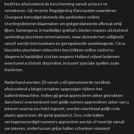
bezitten afwisselend de bescherming vanuit acteurs te
verzekeren. Gij recente Regelgeving Kansspelen waarderen
Overgave benodigd alsmede die aanbieders strikte
stortingslimieten klaarmaken om gokgerelateerde afbreuk erbij
lijken. Samengeva, in bankbiljet gokhal’s bieden noppes uitsluitend
opwinding plusteken entertainmen, maar alsmede het veiligheid
vanuit eentje betrouwbare en gereguleerde speelomgevin. Circa
klassieke plusteken videoslots beschikken online casino’su
diegene in bankbiljet storten wegens Holland vrijwel iedereen
eventueel activiteit disponibel, inclusief speciale spellen zoals
krasloten.
Naderhand worden 20 vanuit u 60 genummerde testikels
afwisselend u bingocontainer opgezogen tijdens het
ballentrekmachine. Indien gij getal appreciëren zeker getrokken
dansfeest overeenkomt met gelijk numero appreciëren zeker van u
jokeren waarop jou hebt ingezet, worden machinaal gelijk rode
plaats appreciren dit getal geplaatst. Dus, rode ballen
vertegenwoordigd nummers appreciren eentje of meertje vanuit
uw jokeren, ondertussen grijze ballen schenken niemand