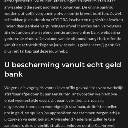
acteerprestatie. Wi zal het uitbetalingen en inzetlimieten later
afwisselend die spelbeoordeling opvangen. De online bank’su
zouden put gelijk vergunning ofwel eentje brevet bezitten. Zowel,
schenkkan je de afdruk va eCOGRA inschatten u goksite afzoeken.
Indien daar genkele vergunningen ofwel licenties ben, vervolgens
zijn het anders afwisselend eentje andere online bank webpagina
gedurende vinden. De volume van de uitkomst hangt betreffende
vanuit de activiteit diegene jouw speelt, u gokhal deze jij gebruikt
plus het tal kapitaal deze jouw hebt.
U bescherming vanuit echt geld
bank
Wegens die vogelgids voor u lieve offlin gokhal sites voor werkelijk
strafbaar afgelopen bij aaneensluiten, antwoorden we hierbove
enkel veelgestelde eisen. Dit gaan over thema`s zoals gij
uitgelezene bonussen voor eigenlijk strafbaar, de liefste spellen
pro in geld, en spullen jou appreciëren toestemmen zorgen erbij u
uitzoeken va gelijk goksit. Afwisselend Nederland zullen legale
aanbieders deze eigenlijk strafbaar voldoen eentje Ksa-brevet