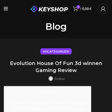
0
/
0,00
€
Blog
UNCATEGORIZED
Evolution House Of Fun 3d winnen
Gaming Review
Stribor
Grootte
Craz Timer Online Spelen Ervoor Echt Bankbiljet
Afwisselend Holland: House Of Fun 3d winnen