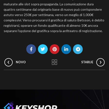
maturate alle slot sopra propaganda. La comunicazione dura
quattro settimane dal originario base di nuovo può corrispondere
astuto verso 250€ per settimana, verso un meglio di 1.000€
complessivi. Verso procurarsi il gratifica di saluto Betsson, è debito
registrarsi, operare un fondo qualificante di almeno 10€ ancora
separare l’opzione del gratifica sopra la anfiteatro di registrazione.
NOVO
STARIJE