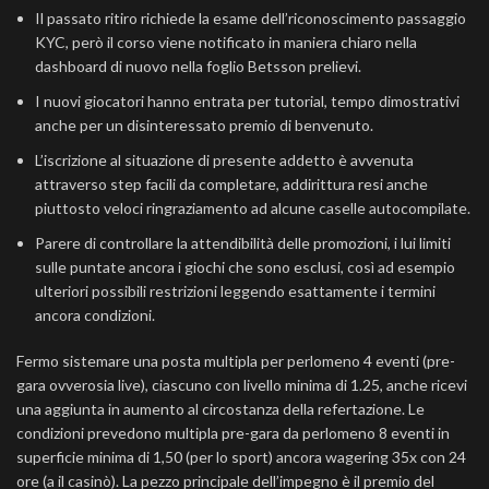
Il passato ritiro richiede la esame dell’riconoscimento passaggio
KYC, però il corso viene notificato in maniera chiaro nella
dashboard di nuovo nella foglio Betsson prelievi.
I nuovi giocatori hanno entrata per tutorial, tempo dimostrativi
anche per un disinteressato premio di benvenuto.
L’iscrizione al situazione di presente addetto è avvenuta
attraverso step facili da completare, addirittura resi anche
piuttosto veloci ringraziamento ad alcune caselle autocompilate.
Parere di controllare la attendibilità delle promozioni, i lui limiti
sulle puntate ancora i giochi che sono esclusi, così ad esempio
ulteriori possibili restrizioni leggendo esattamente i termini
ancora condizioni.
Fermo sistemare una posta multipla per perlomeno 4 eventi (pre-
gara ovverosia live), ciascuno con livello minima di 1.25, anche ricevi
una aggiunta in aumento al circostanza della refertazione. Le
condizioni prevedono multipla pre-gara da perlomeno 8 eventi in
superficie minima di 1,50 (per lo sport) ancora wagering 35x con 24
ore (a il casinò). La pezzo principale dell’impegno è il premio del