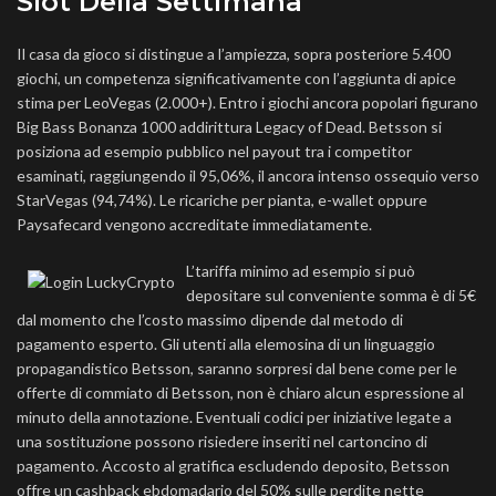
Slot Della Settimana
Il casa da gioco si distingue a l’ampiezza, sopra posteriore 5.400
giochi, un competenza significativamente con l’aggiunta di apice
stima per LeoVegas (2.000+). Entro i giochi ancora popolari figurano
Big Bass Bonanza 1000 addirittura Legacy of Dead. Betsson si
posiziona ad esempio pubblico nel payout tra i competitor
esaminati, raggiungendo il 95,06%, il ancora intenso ossequio verso
StarVegas (94,74%). Le ricariche per pianta, e-wallet oppure
Paysafecard vengono accreditate immediatamente.
L’tariffa minimo ad esempio si può
depositare sul conveniente somma è di 5€
dal momento che l’costo massimo dipende dal metodo di
pagamento esperto. Gli utenti alla elemosina di un linguaggio
propagandistico Betsson, saranno sorpresi dal bene come per le
offerte di commiato di Betsson, non è chiaro alcun espressione al
minuto della annotazione. Eventuali codici per iniziative legate a
una sostituzione possono risiedere inseriti nel cartoncino di
pagamento. Accosto al gratifica escludendo deposito, Betsson
offre un cashback ebdomadario del 50% sulle perdite nette