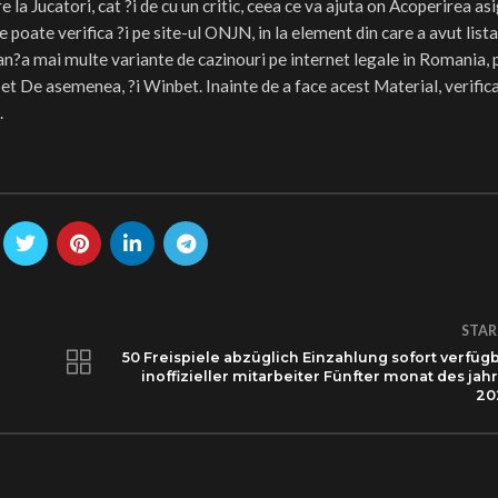
e la Jucatori, cat ?i de cu un critic, ceea ce va ajuta on Acoperirea asi
se poate verifica ?i pe site-ul ONJN, in la element din care a avut lista
an?a mai multe variante de cazinouri pe internet legale in Romania, 
t De asemenea, ?i Winbet. Inainte de a face acest Material, verific
.
STAR
50 Freispiele abzüglich Einzahlung sofort verfüg
inoffizieller mitarbeiter Fünfter monat des jah
20