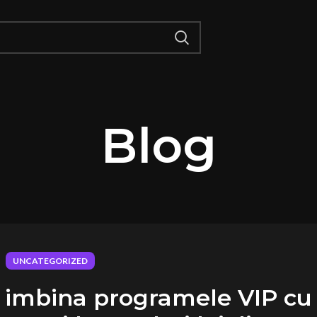
Blog
UNCATEGORIZED
e imbina programele VIP cu