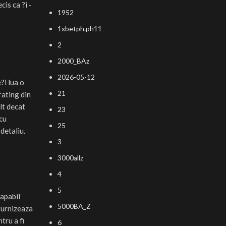
cis ca ?i -
1952
1xbetph.ph11
2
2000_BAz
2026-05-12
?i lua o
21
rating din
lt decat
23
cu
25
detaliu.
3
3000allz
4
5
capabil
5000BA_Z
furnizeaza
tru a fi
6