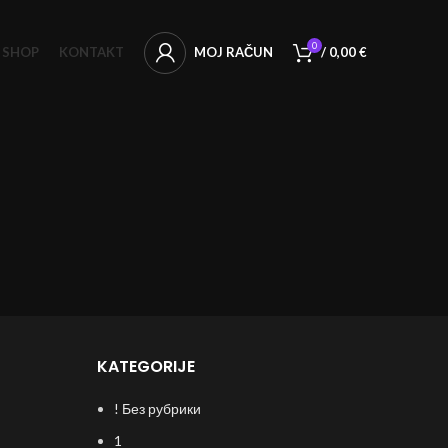
0
SHOP
KONTAKT
MOJ RAČUN
/
0,00
€
KATEGORIJE
! Без рубрики
1