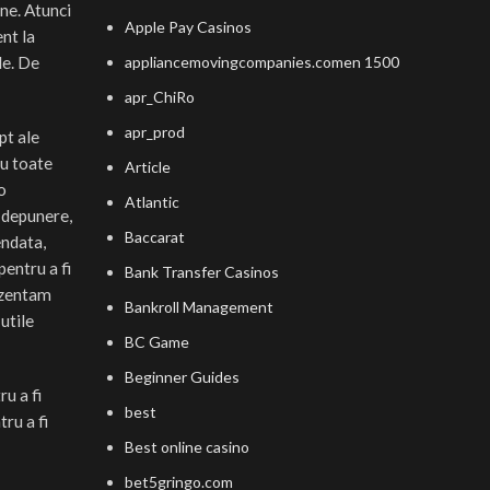
ne. Atunci
Apple Pay Casinos
nt la
le. De
appliancemovingcompanies.comen 1500
apr_ChiRo
apr_prod
pt ale
Cu toate
Article
o
Atlantic
e depunere,
Baccarat
endata,
pentru a fi
Bank Transfer Casinos
rezentam
Bankroll Management
utile
BC Game
Beginner Guides
ru a fi
best
ru a fi
Best online casino
bet5gringo.com