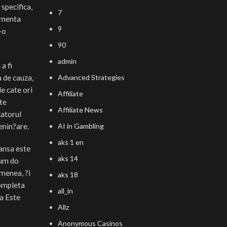
 specifica,
7
 �menta
9
-o
90
admin
a fi
a de cauza,
Advanced Strategies
de cate ori
Affiliate
ste
Affiliate News
catorul
enin?are.
AI in Gambling
aks 1 en
ansa este
aks 14
Cum do
menea, ?i
aks 18
completa
all_in
ma Este
Allz
Anonymous Casinos