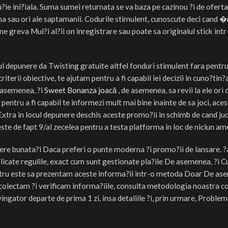
u?ie ini?iala. Suma sumei returnata se va baza pe cazinou ?i de oferta
oma sau ori ale saptamanii. Codurile stimulent, cunoscute deci cand
 greva Mul?i al?ii on inregistrare sau poate sa originalul stick intr
l depunere da Twisting gratuite altfel fonduri stimulent fara pentru 
riterii obiective, te ajutam pentru a fi capabil iei decizii in cuno?tin?
e asemenea, ?i
Sweet Bonanza joacă
, de asemenea, sa revii la ele ori 
i pentru a fi capabil te informezi mult mai bine inainte de sa joci, ace
u Extra in locul depunere deschis aceste promo?ii in schimb de cand ju
este de fapt 9/al zecelea pentru a testa platforma in loc de niciun am
ere bunata?i Daca preferi o punte moderna ?i promo?ii de lansare. ?
licate regulile, exact cum sunt gestionate pla?ile De asemenea, ?i 
ostru este sa prezentam aceste informa?ii intr-o metoda Doar De ase
e colectam ?i verificam informa?iile, consulta metodologia noastra 
ngator departe de prima 1 zi, insa detaliile ?i, prin urmare, Proble