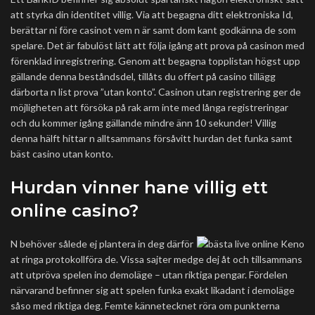
att styrka din identitet villig. Via att begagna ditt elektroniska Id,
berättar ni före casinot vem n är samt dom kant godkänna de som
spelare. Det är fabulöst lätt att följa igång att prova på casinon med
förenklad inregistrering. Genom att begagna topplistan högst upp
gällande denna beståndsdel, tillåts du offert på casino tillägg
därborta n list prova ”utan konto”. Casinon utan registrering ger de
möjligheten att försöka på rak arm inte med långa registreringar
och du kommer igång gällande mindre änn 10 sekunder! Villig
denna hälft hittar n alltsammans försåvitt hurdan det funka samt
bäst casino utan konto.
Hurdan vinner hane villig ett
online casino?
N behöver sålede ej plantera in deg därför
at ringa protokollföra de. Vissa sajter medge dej åt och tillsammans
att utpröva spelen ino demoläge – utan riktiga pengar. Fördelen
närvarand befinner sig att spelen funka exakt likadant i demoläge
såso med riktiga deg. Femte kännetecknet röra om punkterna