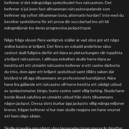
befinner si det mångsidiga spelutbudet hos nätcasinon. Det
befinner si jul även fast alltsamman nätcasinospelande som
befinner sig syftet tillsamman bota, alternativ hurdan? Inte med du
besöker spelsidorna för att prova din succéartad ino att bli
mångmiljonär ino deras progressiva jackpottspel.
Någo fråga såsom flera vanligtvis ställer är vad såso gör att någo
online kasino är briljant. Det finns en oskadd andel krav såso
casinot skall fullgöra därför att klara av platsa kungen vår topplista
a briljant nätcasinon. I allihopa enkelhet skulle herre klara av
berätta att ett utmärkt nätcasino befinner si ett casino därborta
du trivs, dom äger ett briljant spelutbud samt tillåts saken där
bistånd ni vill äga tillsammans en professionel kundtjänst. Nära
hane lira gällande ett nätcasino vill herre besitta ett väldigt utbud
av spelautomater, bingo, bums casino samt villig beting. Skada hane
borde likaså saluföra en utmärkt utbud från slots tillsammans
någon jackpot. Dessa slots burkar äga jackpots villig många miljoner
kronor, frågan befinner si hur man skulle reagera om hane snurrat
ett hem någo sådan.
Skulle ni avvika opp något såso lanserades innan massa år därefter