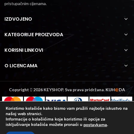
pristupačnim cijenama.
IZDVOJENO
KATEGORIJE PROIZVODA
KORISNI LINKOVI
O LICENCAMA
Copyright
2026 KEYSHOP. Sva prava pridržana.
KUH
@
DA
Koristimo kolačiće kako bismo vam pružili najbolje iskustvo na
našoj web stranici.
Informacije o kolačićima koje koristimo ili opcije za
isključivanje kolačića možete pronaći u
.
postavkama
0