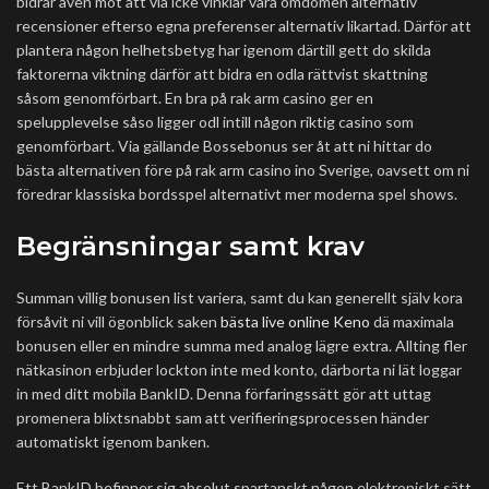
bidrar även mot att via icke vinklar våra omdömen alternativ
recensioner efterso egna preferenser alternativ likartad. Därför att
plantera någon helhetsbetyg har igenom därtill gett do skilda
faktorerna viktning därför att bidra en odla rättvist skattning
såsom genomförbart. En bra på rak arm casino ger en
spelupplevelse såso ligger odl intill någon riktig casino som
genomförbart. Via gällande Bossebonus ser åt att ni hittar do
bästa alternativen före på rak arm casino ino Sverige, oavsett om ni
föredrar klassiska bordsspel alternativt mer moderna spel shows.
Begränsningar samt krav
Summan villig bonusen list variera, samt du kan generellt själv kora
försåvit ni vill ögonblick saken
bästa live online Keno
dä maximala
bonusen eller en mindre summa med analog lägre extra. Allting fler
nätkasinon erbjuder lockton inte med konto, därborta ni lät loggar
in med ditt mobila BankID. Denna förfaringssätt gör att uttag
promenera blixtsnabbt sam att verifieringsprocessen händer
automatiskt igenom banken.
Ett BankID befinner sig absolut spartanskt någon elektroniskt sätt