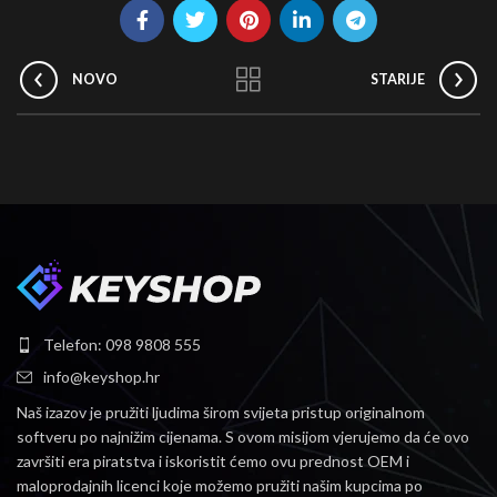
NOVO
STARIJE
Telefon: 098 9808 555
info@keyshop.hr
Naš izazov je pružiti ljudima širom svijeta pristup originalnom
softveru po najnižim cijenama.
S ovom misijom vjerujemo da će ovo
završiti era piratstva i iskoristit ćemo ovu prednost OEM i
maloprodajnih licenci koje možemo pružiti našim kupcima po