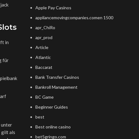
kjack
Apple Pay Casinos
appliancemovingcompanies.comen 1500
Slots
apr_ChiRo
apr_prod
ft in
Article
Atlantic
g für
Baccarat
Bank Transfer Casinos
Spielbank
Bankroll Management
arf
BC Game
Beginner Guides
best
 unter
Best online casino
gilt als
bet5gringo.com