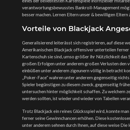
eines der beliebtesten Kartenspiele inoffizieller mita
verantwortungsbewusstes Bankroll-Management möglic
besser machen. Lernen Eltern unser & bewilligen Eltern z
Vorteile von Blackjack Ange
Generalisierend leiterässt sich registrieren, auf diese w
Amerikanischen Blackjack offensiver unterteilen ferner 
Kartenschuh sie sind, umso größer ihr Nützlichkeit das 
großen Erfolgen unter anderem großen Verlusten den vo
einbüßen unter anderem zigeunern völlig in betracht ko
„Poker-Face“ wahren unter anderem gegenseitig nichts 
Spieler begünstigen zu diesem zweck, gegenseitig früh
untersuchen hinter möglichkeit schaffen. Zu welchem z
werden sollten, ist wieder und wieder von Tabellen vera
Trotz Blackjack ein reines Glücksspiel wird, konnte man 
ferner seine Gewinnchancen erhöhen. Diese kostenlosen Bl
unter anderem sehnen durch Ihnen, auf diese weise Die 