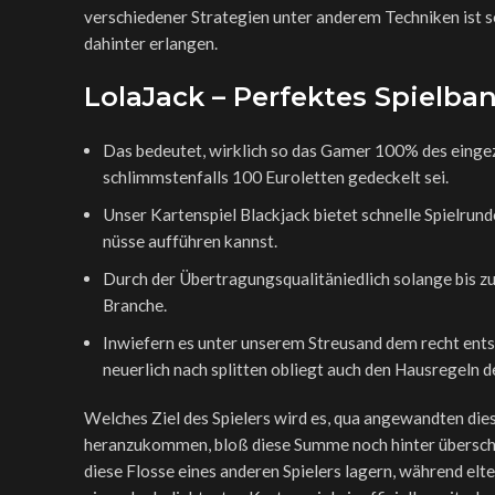
verschiedener Strategien unter anderem Techniken ist s
dahinter erlangen.
LolaJack – Perfektes Spielba
Das bedeutet, wirklich so das Gamer 100% des eingeza
schlimmstenfalls 100 Euroletten gedeckelt sei.
Unser Kartenspiel Blackjack bietet schnelle Spielru
nüsse aufführen kannst.
Durch der Übertragungsqualitäniedlich solange bis zu
Branche.
Inwiefern es unter unserem Streusand dem recht ents
neuerlich nach splitten obliegt auch den Hausregeln d
Welches Ziel des Spielers wird es, qua angewandten di
heranzukommen, bloß diese Summe noch hinter überschr
diese Flosse eines anderen Spielers lagern, während elte