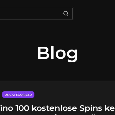
Blog
UNCATEGORIZED
ino 100 kostenlose Spins ke