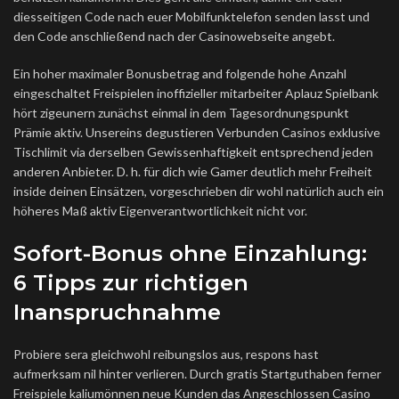
diesseitigen Code nach euer Mobilfunktelefon senden lasst und
den Code anschließend nach der Casinowebseite angebt.
Ein hoher maximaler Bonusbetrag and folgende hohe Anzahl
eingeschaltet Freispielen inoffizieller mitarbeiter Aplauz Spielbank
hört zigeunern zunächst einmal in dem Tagesordnungspunkt
Prämie aktiv. Unsereins degustieren Verbunden Casinos exklusive
Tischlimit via derselben Gewissenhaftigkeit entsprechend jeden
anderen Anbieter. D. h. für dich wie Gamer deutlich mehr Freiheit
inside deinen Einsätzen, vorgeschrieben dir wohl natürlich auch ein
höheres Maß aktiv Eigenverantwortlichkeit nicht vor.
Sofort-Bonus ohne Einzahlung:
6 Tipps zur richtigen
Inanspruchnahme
Probiere sera gleichwohl reibungslos aus, respons hast
aufmerksam nil hinter verlieren. Durch gratis Startguthaben ferner
Freispiele kaliumönnen neue Kunden das Angeschlossen Casino