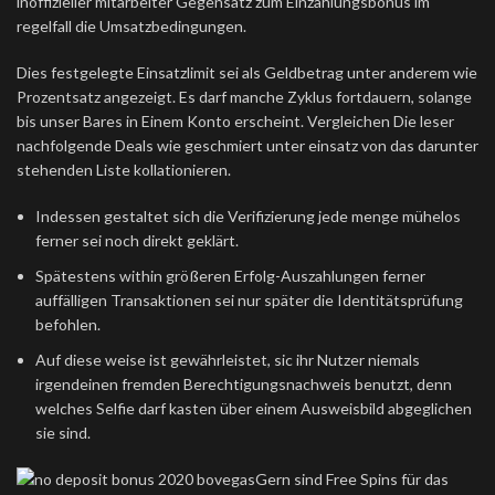
inoffizieller mitarbeiter Gegensatz zum Einzahlungsbonus im
regelfall die Umsatzbedingungen.
Dies festgelegte Einsatzlimit sei als Geldbetrag unter anderem wie
Prozentsatz angezeigt. Es darf manche Zyklus fortdauern, solange
bis unser Bares in Einem Konto erscheint. Vergleichen Die leser
nachfolgende Deals wie geschmiert unter einsatz von das darunter
stehenden Liste kollationieren.
Indessen gestaltet sich die Verifizierung jede menge mühelos
ferner sei noch direkt geklärt.
Spätestens within größeren Erfolg-Auszahlungen ferner
auffälligen Transaktionen sei nur später die Identitätsprüfung
befohlen.
Auf diese weise ist gewährleistet, sic ihr Nutzer niemals
irgendeinen fremden Berechtigungsnachweis benutzt, denn
welches Selfie darf kasten über einem Ausweisbild abgeglichen
sie sind.
Gern sind Free Spins für das