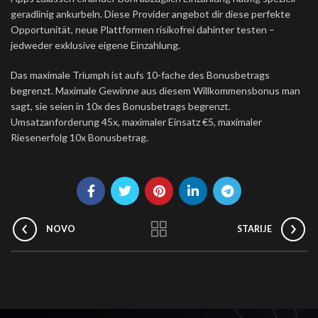
geradlinig ankurbeln. Diese Provider angebot dir diese perfekte
Opportunität, neue Plattformen risikofrei dahinter testen –
jedweder exklusive eigene Einzahlung.
Das maximale Triumph ist aufs 10-fache des Bonusbetrags
begrenzt. Maximale Gewinne aus diesem Willkommensbonus man
sagt, sie seien in 10x des Bonusbetrags begrenzt.
Umsatzanforderung 45x, maximaler Einsatz €5, maximaler
Riesenerfolg 10x Bonusbetrag.
NOVO
STARIJE