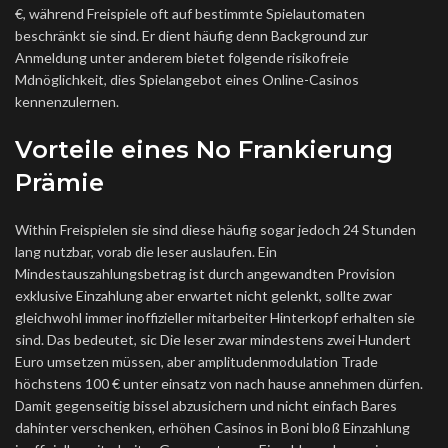
€, während Freispiele oft auf bestimmte Spielautomaten
beschränkt sie sind. Er dient häufig denn Background zur
Anmeldung unter anderem bietet folgende risikofreie
Mdnöglichkeit, dies Spielangebot eines Online-Casinos
kennenzulernen.
Vorteile eines No Frankierung
Prämie
Within Freispielen sie sind diese häufig sogar jedoch 24 Stunden
lang nutzbar, vorab die leser auslaufen. Ein
Mindestauszahlungsbetrag ist durch angewandten Provision
exklusive Einzahlung aber erwartet nicht gelenkt, sollte zwar
gleichwohl immer inoffizieller mitarbeiter Hinterkopf erhalten sie
sind. Das bedeutet, sic Die leser zwar mindestens zwei Hundert
Euro umsetzen müssen, aber amplitudenmodulation Trade
höchstens 100 € unter einsatz von nach hause annehmen dürfen.
Damit gegenseitig bissel abzusichern und nicht einfach Bares
dahinter verschenken, erhöhen Casinos in Boni bloß Einzahlung