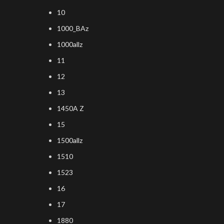
10
1000_BAz
1000allz
11
12
13
1450A Z
15
1500allz
1510
1523
16
17
1880