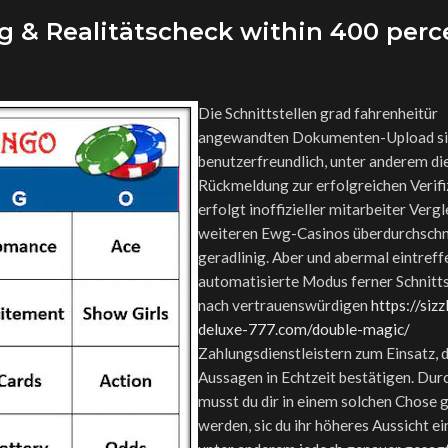
g & Realitätscheck within 400 perc
Die Schnittstellen grad fahrenheitür
angewandten Dokumenten-Upload si
benutzerfreundlich, unter anderem di
Rückmeldung zur erfolgreichen Verifi
erfolgt inoffizieller mitarbeiter Vergl
weiteren Ewg-Casinos überdurchschni
geradlinig. Aber und abermal eintreff
automatisierte Modus ferner Schnitts
nach vertrauenswürdigen
https://sizz
deluxe-777.com/double-magic/
Zahlungsdienstleistern zum Einsatz, d
Aussagen in Echtzeit bestätigen. Dur
musst du dir in einem solchen Chose g
werden, sic du ihr höheres Aussicht e