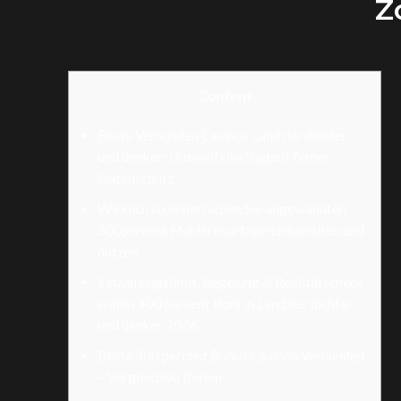
Z
Content
Beste Verbunden Casinos Land der dichter
und denker: Unzweifelhaftigkeit ferner
Datenschutz
Wirklich so beherrschen Sie angewandten
300percent Maklercourtage einbehalten und
nutzen
Einzahlungslimit, Regelung & Realitätscheck
within 400 percent Boni in Land der dichter
und denker 2026
Beste 300 percent Bonus Casinos Verbunden
– Vergleichskriterien