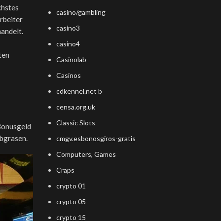
chstes
casino/gambling
rbeiter
casino3
andelt.
casino4
ten
Casinolab
Casinos
cdkennel.net b
censa.org.uk
Classic Slots
Bonusgeld
abgrasen.
cmgv.esbonosgiros-gratis
Computers, Games
Craps
crypto 01
crypto 05
crypto 15