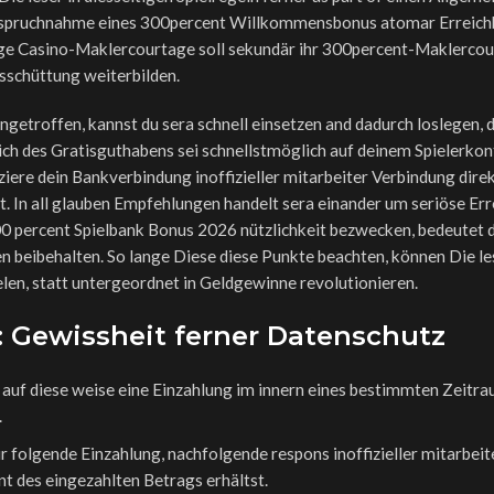
nspruchnahme eines 300percent Willkommensbonus atomar Erreich
stige Casino-Maklercourtage soll sekundär ihr 300percent-Maklerco
usschüttung weiterbilden.
getroffen, kannst du sera schnell einsetzen and dadurch loslegen, d
ch des Gratisguthabens sei schnellstmöglich auf deinem Spielerkon
iere dein Bankverbindung inoffizieller mitarbeiter Verbindung direk
. In all glauben Empfehlungen handelt sera einander um seriöse Err
0 percent Spielbank Bonus 2026 nützlichkeit bezwecken, bedeutet d
 beibehalten. So lange Diese diese Punkte beachten, können Die le
elen, statt untergeordnet in Geldgewinne revolutionieren.
: Gewissheit ferner Datenschutz
 auf diese weise eine Einzahlung im innern eines bestimmten Zeitr
.
r folgende Einzahlung, nachfolgende respons inoffizieller mitarbeit
t des eingezahlten Betrags erhältst.