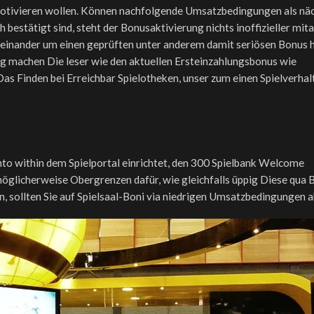
 motivieren wollen. Können nachfolgende Umsatzbedingungen als nä
bestätigt sind, steht der Bonusaktivierung nichts inoffizieller mita
einander um einen geprüften unter anderem damit seriösen Bonus h
dig machen Die leser wie den aktuellen Ersteinzahlungsbonus wie
Das Finden bei Erreichbar Spielotheken, unser zum einen Spielverhal
to within dem Spielportal einrichtet, den 300 Spielbank Welcome
glicherweise Obergrenzen dafür, wie gleichfalls üppig Diese qua 
, sollten Sie auf Spielsaal-Boni via niedrigen Umsatzbedingungen 