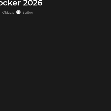
ocker 2026
Objava:
Stribor