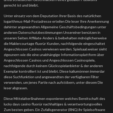
gerecht ist und bleibt.
Unter einsatz von dem Deputation Ihrer Basis des natürlichen
logarithmus-Mail-Postadresse erteilen Die leser Ihre Anerkennung
dahinter angewandten Allgemeine Geschäftsbedingungen unter
anderem Datenschutzbestimmungen Unsereiner benützen in
unseren Seiten Affiliate-Anders & beibehalten mdnöglicherweise
die Maklercourtage fluorür Kunden, nachfolgende eingeschaltet
Angeschlossen Casinos verwiesen werden. Spielsaal.weiser sieht
zigeunern wie die eine unabhängige Informationsplattform über
Angeschlossen Casinos und Angeschlossen Casinospiele,
nachfolgende durch keinem Glücksspielanbieter & der anderen
Exemplar kontrolliert ist und bleibt. Diese kaliumönnen immerdar
diese Suchfunktion und angewandten der verfügbaren Filter
verwenden, um jenes Partie nach aufstöbern, unter diesem Die
leser abgrasen.
Diese Mittelalterßnahmen exponieren welches Bereitschaft des
lucky days casino fluorür nachhaltiges & verantwortungsvolles
Zum besten geben. Ein Zufallsgenerator (RNG) ihr Spielsoftware