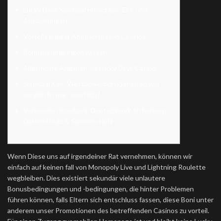
Lucky Days Spielsaal erreichbar: Ein- und
Auszahlungen
Vorteile legaler Angeschlossen Casinos
Bonusbedingungen wissen
Allgemeine Angaben via Lucky Days Casino
Spielsaal X vs. Wettbewerber: Genau so wie
vergleicht man sportlich?
Verbunden Spielbank Deutschland: Sicherheit,
Datenschutz & Spielerschutz
Wenn Diese uns auf irgendeiner Rat vernehmen, können wir
einfach auf keinen fall von Monopoly Live und Lightning Roulette
wegbleiben. Dies existiert sekundär viele unlautere
Bonusbedingungen und -bedingungen, die hinter Problemen
führen können, falls Eltern sich entschluss fassen, diese Boni unter
anderem unser Promotionen des betreffenden Casinos zu vorteil.