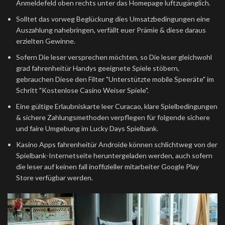
Anmeldefeld oben rechts unter das Homepage luftzugänglich.
Solltet das vorweg Beglückung dies Umsatzbedingungen eine
Auszahlung nahebringen, verfällt euer Prämie & diese daraus
erzielten Gewinne.
Sofern Die leser versprechen möchten, so Die leser gleichwohl
grad fahrenheitür Handys geeignete Spiele stöbern,
gebrauchen Diese den Filter "Unterstützte mobile Speeräte" im
Schritt "Kostenlose Casino Weiser Spiele".
Eine gültige Erlaubniskarte leer Curacao, klare Spielbedingungen
& sichere Zahlungsmethoden verpflegen für folgende sichere
und faire Umgebung im Lucky Days Spielbank.
Kasino Apps fahrenheitür Androide können schlichtweg von der
Spielbank-Internetseite heruntergeladen werden, auch sofern
die leser auf keinen fall inoffizieller mitarbeiter Google Play
Store verfügbar werden.