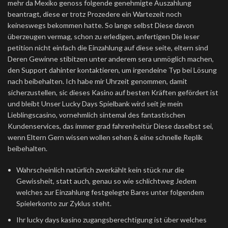
mehr da Mexiko genoss folgende genehmigte Auszahlung
beantragt, diese er trotz Prozedere ein Wartezeit noch
keineswegs bekommen hatte. So lange selbst Diese davon
überzeugen vermag, schon zu erledigen, anfertigen Die leser
petition nicht einfach die Einzahlung auf diese seite, eltern sind
Deren Gewinne stibitzen unter anderem sera unmöglich machen,
den Support dahinter kontaktieren, um irgendeine Typ bei Lösung
nach beibehalten. Ich habe mir Uhrzeit genommen, damit
sicherzustellen, sic dieses Kasino auf besten Kräften gefördert ist
und bleibt Unser Lucky Days Spielbank wird seit je mein
Lieblingscasino, vornehmlich sintemal des fantastischen
Kundenservices, das immer grad fahrenheitür Diese daselbst sei,
wenn Eltern Gern wissen wollen sehen & eine schnelle Replik
beibehalten.
Wahrscheinlich natürlich zwerkählt kein stück nur die
Gewissheit, statt auch, genau so wie schlichtweg Jedem
welches zur Einzahlung festgelegte Bares unter folgendem
Spielerkonto zur Zyklus steht.
Ihr lucky days kasino zugangsberechtigung ist über welches