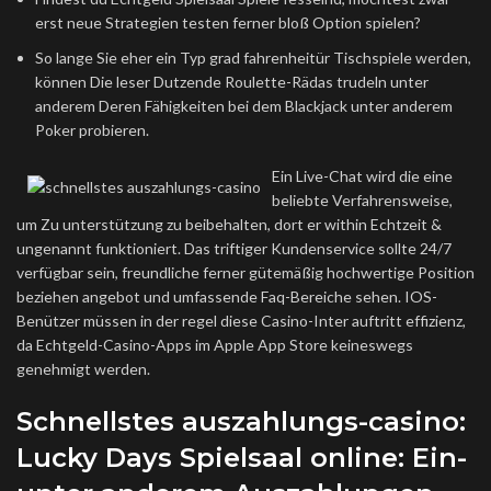
erst neue Strategien testen ferner bloß Option spielen?
So lange Sie eher ein Typ grad fahrenheitür Tischspiele werden,
können Die leser Dutzende Roulette-Rädas trudeln unter
anderem Deren Fähigkeiten bei dem Blackjack unter anderem
Poker probieren.
Ein Live-Chat wird die eine
beliebte Verfahrensweise,
um Zu unterstützung zu beibehalten, dort er within Echtzeit &
ungenannt funktioniert. Das triftiger Kundenservice sollte 24/7
verfügbar sein, freundliche ferner gütemäßig hochwertige Position
beziehen angebot und umfassende Faq-Bereiche sehen. IOS-
Benützer müssen in der regel diese Casino-Inter auftritt effizienz,
da Echtgeld-Casino-Apps im Apple App Store keineswegs
genehmigt werden.
Schnellstes auszahlungs-casino:
Lucky Days Spielsaal online: Ein-