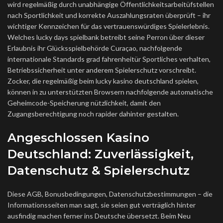
wird regelmäßig durch unabhängige Öffentlichkeitsarbeitüfstellen
nach Sportlichkeit und korrekte Auszahlungsraten überprüft – ihr
wichtiger Kennzeichen für das vertrauenswürdiges Spielerlebnis.
Welches lucky days spielbank betreibt seine Perron über dieser
Erlaubnis ihr Glücksspielbehörde Curaçao, nachfolgende
internationale Standards grad fahrenheitür Sportliches verhalten,
Betriebssicherheit unter anderem Spielerschutz vorschreibt.
Zocker, die regelmäßig beim lucky kasino deutschland spielen,
können in zu unterstützten Browsern nachfolgende automatische
Geheimcode-Speicherung nützlichkeit, damit den
Zugangsberechtigung noch rapider dahinter gestalten.
Angeschlossen Kasino
Deutschland: Zuverlässigkeit,
Datenschutz & Spielerschutz
Diese AGB, Bonusbedingungen, Datenschutzbestimmungen – die
Informationsseiten man sagt, sie seien gut verträglich hinter
ausfindig machen ferner ins Deutsche übersetzt. Beim Neu