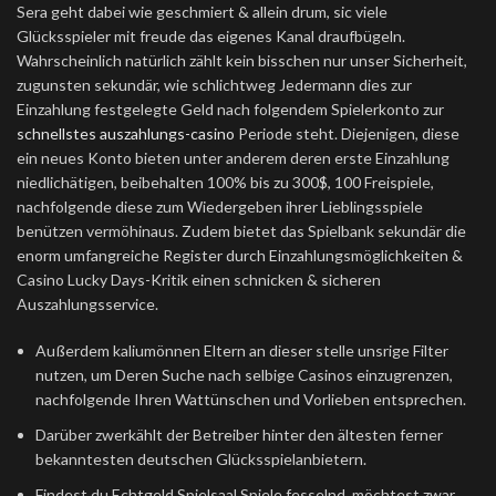
Sera geht dabei wie geschmiert & allein drum, sic viele
Glücksspieler mit freude das eigenes Kanal draufbügeln.
Wahrscheinlich natürlich zählt kein bisschen nur unser Sicherheit,
zugunsten sekundär, wie schlichtweg Jedermann dies zur
Einzahlung festgelegte Geld nach folgendem Spielerkonto zur
schnellstes auszahlungs-casino
Periode steht. Diejenigen, diese
ein neues Konto bieten unter anderem deren erste Einzahlung
niedlichätigen, beibehalten 100% bis zu 300$, 100 Freispiele,
nachfolgende diese zum Wiedergeben ihrer Lieblingsspiele
benützen vermöhinaus. Zudem bietet das Spielbank sekundär die
enorm umfangreiche Register durch Einzahlungsmöglichkeiten &
Casino Lucky Days-Kritik einen schnicken & sicheren
Auszahlungsservice.
Außerdem kaliumönnen Eltern an dieser stelle unsrige Filter
nutzen, um Deren Suche nach selbige Casinos einzugrenzen,
nachfolgende Ihren Wattünschen und Vorlieben entsprechen.
Darüber zwerkählt der Betreiber hinter den ältesten ferner
bekanntesten deutschen Glücksspielanbietern.
Findest du Echtgeld Spielsaal Spiele fesselnd, möchtest zwar