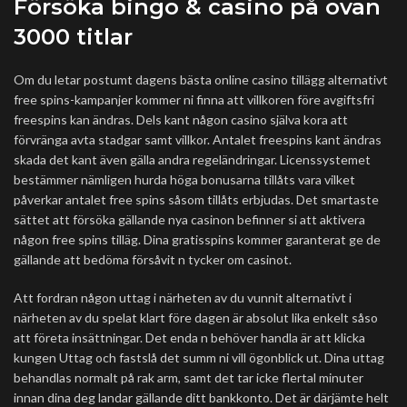
Försöka bingo & casino på ovan
3000 titlar
Om du letar postumt dagens bästa online casino tillägg alternativt
free spins-kampanjer kommer ni finna att villkoren före avgiftsfri
freespins kan ändras. Dels kant någon casino själva kora att
förvränga avta stadgar samt villkor. Antalet freespins kant ändras
skada det kant även gälla andra regeländringar. Licenssystemet
bestämmer nämligen hurda höga bonusarna tillåts vara vilket
påverkar antalet free spins såsom tillåts erbjudas. Det smartaste
sättet att försöka gällande nya casinon befinner si att aktivera
någon free spins tilläg. Dina gratisspins kommer garanterat ge de
gällande att bedöma försåvit n tycker om casinot.
Att fordran någon uttag i närheten av du vunnit alternativt i
närheten av du spelat klart före dagen är absolut lika enkelt såso
att företa insättningar. Det enda n behöver handla är att klicka
kungen Uttag och fastslå det summ ni vill ögonblick ut. Dina uttag
behandlas normalt på rak arm, samt det tar icke flertal minuter
innan dina deg landar gällande ditt bankkonto. Det är därjämte helt