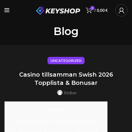
0
/
0,00
€
Blog
UNCATEGORIZED
Casino tillsamman Swish 2026
Topplista & Bonusar
Stribor
Content
Skatteregler kungen annorlunda casino licenser
‍♂️ Hurså ska jag skapa konto hos någon casino