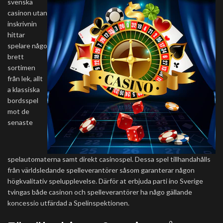
svenska
casinon utan
inskrivnin
hittar
spelare någo
brett
sortimen
från lek, allt
a klassiska
bordsspel
mot de
senaste
spelautomaterna samt direkt casinospel. Dessa spel tillhandahålls
från världsledande spelleverantörer såsom garanterar någon
högkvalitativ spelupplevelse. Därför at erbjuda parti ino Sverige
tvingas både casinon och spelleverantörer ha någo gällande
koncessio utfärdad a Spelinspektionen.